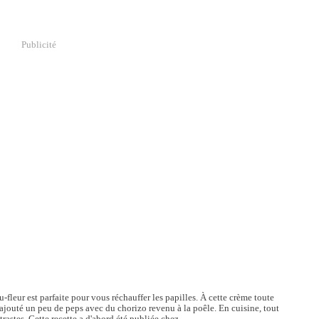
Publicité
-fleur est parfaite pour vous réchauffer les papilles. À cette crème toute
jouté un peu de peps avec du chorizo revenu à la poêle. En cuisine, tout
rastes. Cette recette a d'abord été publiée chez...