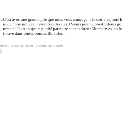
C'est avec une grande joie que nous vous annonçons la sortie aujourd'h
ui de notre nouveau livre Recettes des 3 Sœurs pour Globe-trotteurs go
urmets ! Il est toujours publié par notre super éditeur Alternatives, on le
trouve dans toutes bonnes librairies...
ourmets
,
collection food in
,
é recettes des 3 sœurs