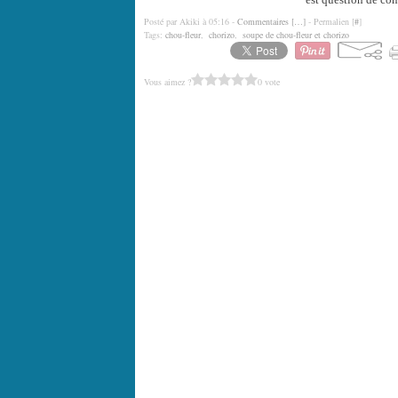
Posté par Akiki à 05:16 -
Commentaires [
…
]
- Permalien [
#
]
Tags:
chou-fleur
,
chorizo
,
soupe de chou-fleur et chorizo
Vous aimez ?
0 vote