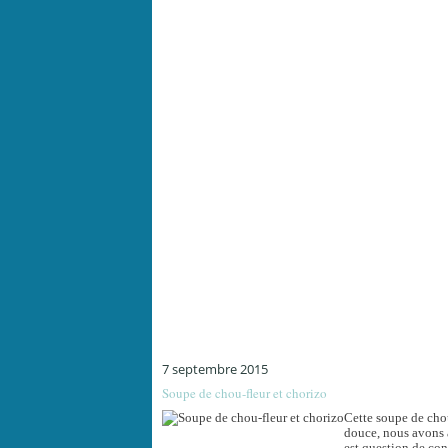
7 septembre 2015
Soupe de chou-fleur et chorizo
Cette soupe de chou
douce, nous avons a
est question de cont