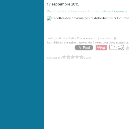
17 septembre 2015
Recettes des 3 Sœurs pour Globe-trotteurs Gourmets
Posté par Akiki à 09:44 -
Commentaires [
…
]
- Permalien [
#
]
Tags:
éditions alternatives
,
recettes des 3 sœurs pour globe-trotteurs g
Vous aimez ?
0 vote