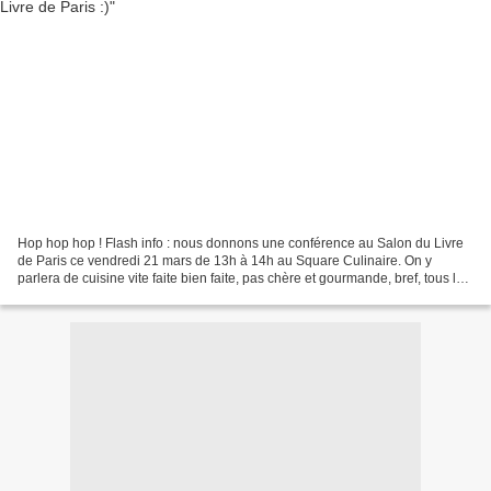
Hop hop hop ! Flash info : nous donnons une conférence au Salon du Livre
de Paris ce vendredi 21 mars de 13h à 14h au Square Culinaire. On y
parlera de cuisine vite faite bien faite, pas chère et gourmande, bref, tous les
thèmes qui nous sont chers !On...