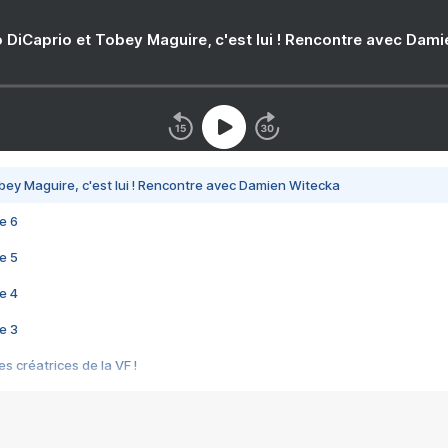
 DiCaprio et Tobey Maguire, c'est lui ! Rencontre avec Dam
bey Maguire, c'est lui ! Rencontre avec Damien Witecka
e 6
e 5
e 4
e 3
s créatrices de la VF !
e 2
e 1