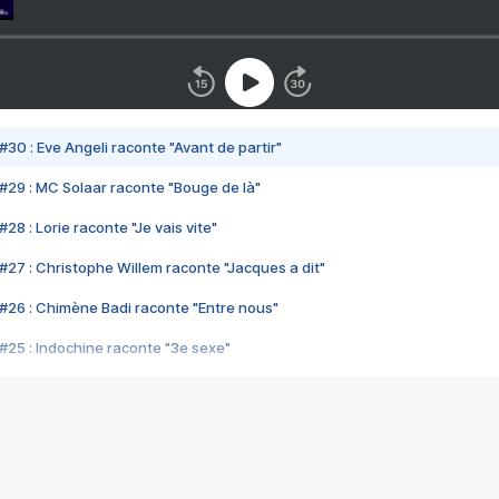
#30 : Eve Angeli raconte "Avant de partir"
#29 : MC Solaar raconte "Bouge de là"
28 : Lorie raconte "Je vais vite"
#27 : Christophe Willem raconte "Jacques a dit"
#26 : Chimène Badi raconte "Entre nous"
#25 : Indochine raconte "3e sexe"
#24 : Zaho raconte "C'est chelou"
#23 : Patrick Bruel raconte "Au café des délices"
#22 : Kyo raconte "Le chemin"