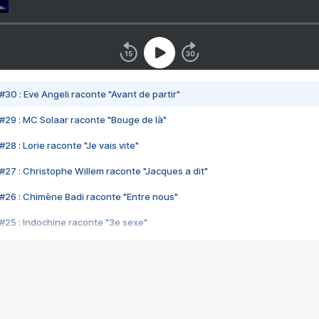
#30 : Eve Angeli raconte "Avant de partir"
#29 : MC Solaar raconte "Bouge de là"
28 : Lorie raconte "Je vais vite"
#27 : Christophe Willem raconte "Jacques a dit"
#26 : Chimène Badi raconte "Entre nous"
#25 : Indochine raconte "3e sexe"
#24 : Zaho raconte "C'est chelou"
#23 : Patrick Bruel raconte "Au café des délices"
#22 : Kyo raconte "Le chemin"