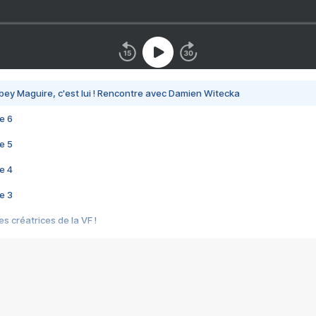
bey Maguire, c'est lui ! Rencontre avec Damien Witecka
e 6
e 5
e 4
e 3
s créatrices de la VF !
e 2
e 1
e Mektoub My Love arrive enfin ! Rencontre avec Shaïn Boumedine et Sal