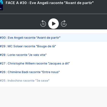
FACE A #30 : Eve Angeli raconte "Avant de partir"
#30 : Eve Angeli raconte "Avant de partir"
#29 : MC Solaar raconte "Bouge de là"
28 : Lorie raconte "Je vais vite"
#27 : Christophe Willem raconte "Jacques a dit"
#26 : Chimène Badi raconte "Entre nous"
#25 : Indochine raconte "3e sexe"
#24 : Zaho raconte "C'est chelou"
#23 : Patrick Bruel raconte "Au café des délices"
#22 : Kyo raconte "Le chemin"