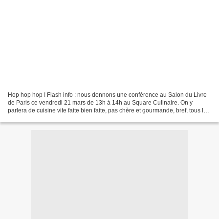
Hop hop hop ! Flash info : nous donnons une conférence au Salon du Livre
de Paris ce vendredi 21 mars de 13h à 14h au Square Culinaire. On y
parlera de cuisine vite faite bien faite, pas chère et gourmande, bref, tous les
thèmes qui nous sont chers !On...