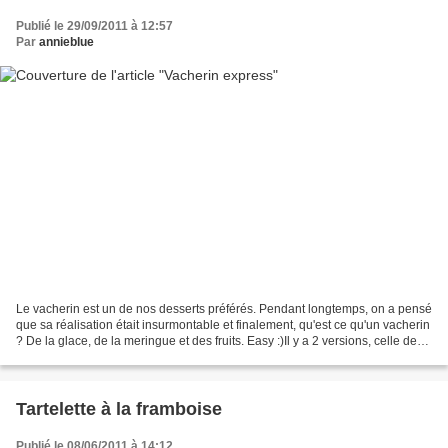
Publié le 29/09/2011 à 12:57
Par
annieblue
Le vacherin est un de nos desserts préférés. Pendant longtemps, on a pensé
que sa réalisation était insurmontable et finalement, qu'est ce qu'un vacherin
? De la glace, de la meringue et des fruits. Easy :)Il y a 2 versions, celle des
courageux qui aiment...
Tartelette à la framboise
Publié le 08/06/2011 à 14:12