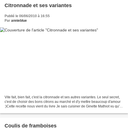
Citronnade et ses variantes
Publié le 06/06/2010 à 16:55
Par
annieblue
Vite fait, bien fait, c'est la citronnade et ses autres variantes. Le seul secret,
c'est de choisir des bons citrons au marché et d'y mettre beaucoup d'amour
:)Cette recette nous vient du livre Je sais cuisiner de Ginette Mathiot vu qu'on
nous a offert...
Coulis de framboises